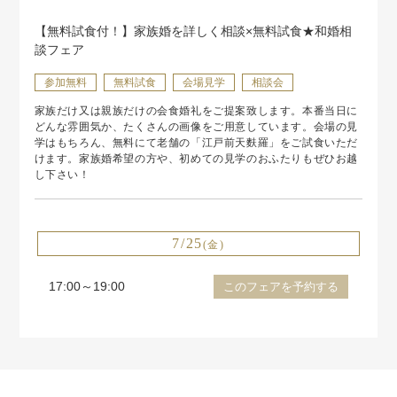
【無料試食付！】家族婚を詳しく相談×無料試食★和婚相
談フェア
参加無料
無料試食
会場見学
相談会
家族だけ又は親族だけの会食婚礼をご提案致します。本番当日に
どんな雰囲気か、たくさんの画像をご用意しています。会場の見
学はもちろん、無料にて老舗の「江戸前天麩羅」をご試食いただ
けます。家族婚希望の方や、初めての見学のおふたりもぜひお越
し下さい！
7/25
(金)
17:00～19:00
このフェアを予約する