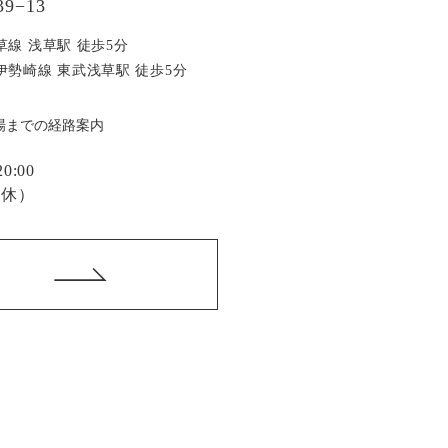
9−13
草線 浅草駅 徒歩5分
伊勢崎線 東武浅草駅 徒歩5分
場までの経路案内
:00
定休）