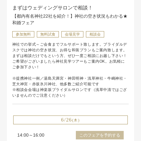
まずはウェディングサロンで相談！
【都内有名神社22社を紹介！】神社の空き状況もわかる★
和婚フェア
参加無料
無料試食
会場見学
相談会
神社での挙式～ご会食までフルサポート致します。ブライダルデ
スクでは神社の空き状況、お得な和装プランもご案内致します。
まずは相談だけでもという方、ぜひ一度ご相談にお越し下さい！
ご希望がございましたら神社見学ツアーもご案内OK。お気軽に
ご参加下さい！
※提携神社一例／湯島天満宮・神田明神・浅草神社・牛嶋神社・
芝大神宮・赤坂氷川神社、他多数ご紹介可能です
※相談会会場は神楽坂ブライダルサロンです（浅草中清ではござ
いませんのでご注意ください）
6/26
(木)
14:00～16:00
このフェアを予約する